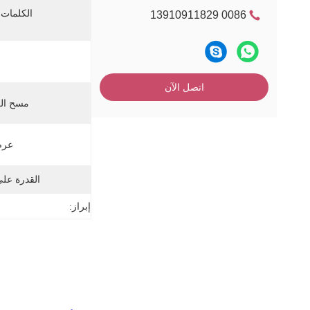
الكلمات 
0086 13910911829
اتصل الآن
مسح ال
عرض
القدرة عل
إبراز: