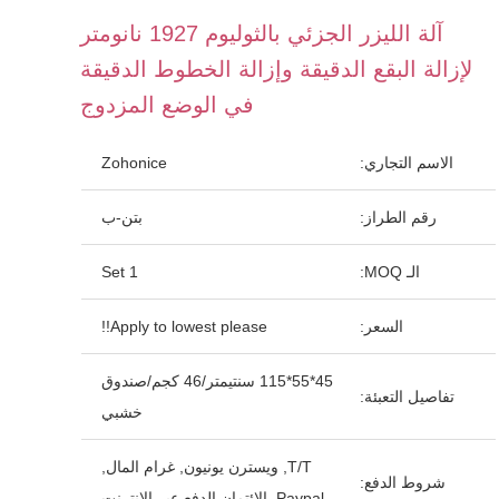
آلة الليزر الجزئي بالثوليوم 1927 نانومتر
لإزالة البقع الدقيقة وإزالة الخطوط الدقيقة
في الوضع المزدوج
الاسم التجاري:
Zohonice
رقم الطراز:
بتن-ب
الـ MOQ:
1 Set
السعر:
Apply to lowest please!!
45*55*115 سنتيمتر/46 كجم/صندوق
تفاصيل التعبئة:
خشبي
T/T, ويسترن يونيون, غرام المال,
شروط الدفع:
Paypal, الائتمان الدفع عبر الإنترنت