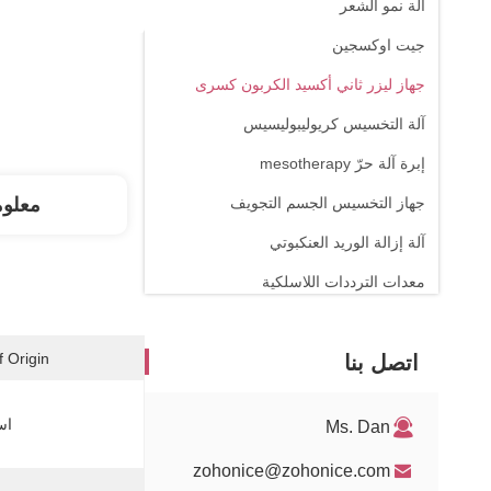
آلة نمو الشعر
جيت اوكسجين
جهاز ليزر ثاني أكسيد الكربون كسرى
آلة التخسيس كريوليبوليسيس
إبرة آلة حرّ mesotherapy
جهاز التخسيس الجسم التجويف
معلو
آلة إزالة الوريد العنكبوتي
معدات الترددات اللاسلكية
آلة العلاج الطبيعي
 Origin:
اتصل بنا
ليزر 1470nm
اس
Ms. Dan
zohonice@zohonice.com