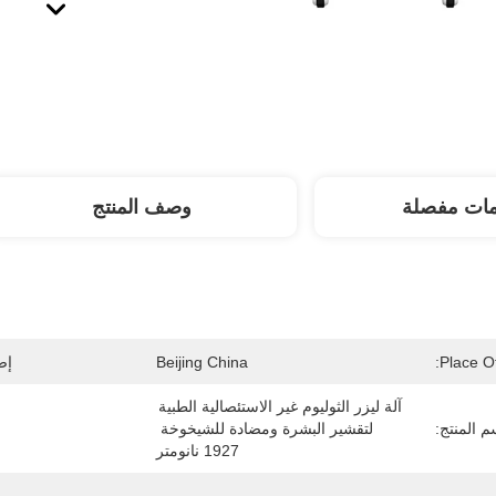
مات مفصلة
وصف المنتج
Place Of
Beijing China
إص
آلة ليزر الثوليوم غير الاستئصالية الطبية 
م المنتج:
لتقشير البشرة ومضادة للشيخوخة 
1927 نانومتر