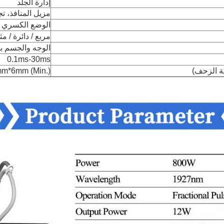
إدارة الجلد
مزيل المنافذ، تج
الوضع الكسري /
مربع / دائرة /
الوجه والجسم ب
0.1ms-30ms
ة الزحف)
6mm*6mm (Min.) ؛ *12mm (Max