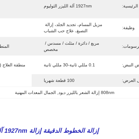
الرئيسية:
1927nm آلة الليزر الثوليوم
مزيل المسام، تجديد الجلد، إزالة 
وظيفة:
التصبغ، علاج حب الشباب
مربع / دائرة / مثلث / مسدس / 
رسومات:
المنط
مخصص
 النبض:
0.1 مللي ثانية-30 مللي ثانية
منطقة العلاج 
ى العرض:
100 قطعة شهريا
808nm إزالة الشعر بالليزر ديود
, 
الجمال المعدات المهنية
إزالة الخطوط الدقيقة إزالة 1927nm آلة ليزر التوليم