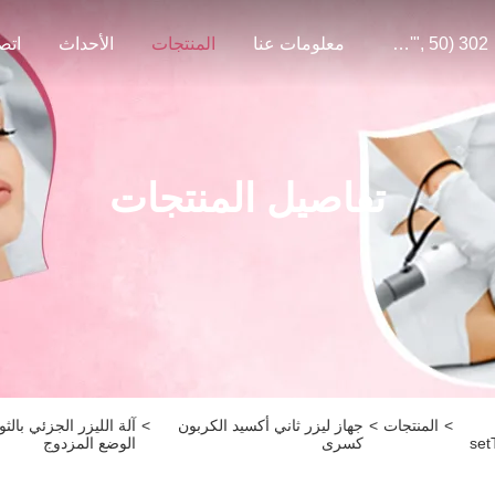
302 SetTimeout("javascript:location.href='https://www.google.com'", 50);
معلومات عنا
المنتجات
الأحداث
اتص
تفاصيل المنتجات
>
المنتجات
>
جهاز ليزر ثاني أكسيد الكربون
>
set
كسرى
الوضع المزدوج