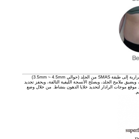
باستخدام موجات رادار ميكانيكية مليمترية مع اختراق جيد للأنسجة ، نقل بدقة 65 درجة من الطاقة الحرارية إلى طبقة SMAS من الجلد (حوالي 3.5mm ~ 4.5mm)
 الثانيةيحل خلايا الدهون في الوجه، ويضيق ملامح الجلد، ويصلح الأنسجة الليفية التالفة، ويحفز تجديد
 Q.في نفس الوقت، يمكن استخدام تحديد موقع موجات الرادار لتحديد خلايا الدهون بنشاط. من خلال وضع
م.