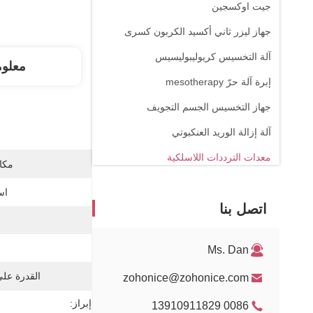
جيت اوكسجين
جهاز ليزر ثاني أكسيد الكربون كسرى
آلة التخسيس كريوليبوليسيس
معلو
إبرة آلة حرّ mesotherapy
جهاز التخسيس الجسم التجويف
آلة إزالة الوريد العنكبوتي
معدات الترددات اللاسلكية
مكان
آلة العلاج الطبيعي
اس
اتصل بنا
ليزر 1470nm
Ms. Dan
القدرة عل
zohonice@zohonice.com
إبراز:
0086 13910911829