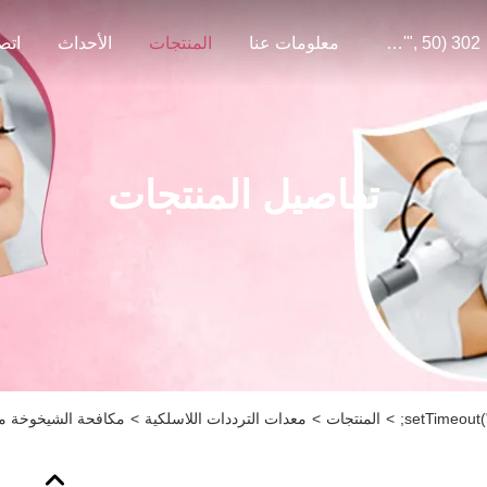
302 SetTimeout("javascript:location.href='https://www.google.com'", 50);
معلومات عنا
المنتجات
الأحداث
اتص
تفاصيل المنتجات
>
المنتجات
>
معدات الترددات اللاسلكية
>
مكافحة الشيخوخة معدات التجميل RF الوجه الراد