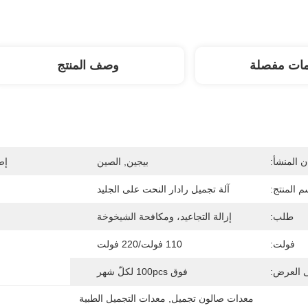
مات مفصلة
وصف المنتج
 المنشأ:
بيجين, الصين
إص
م المنتج:
آلة تجميل رادار النحت على الجليد
طلب:
إزالة التجاعيد، ومكافحة الشيخوخة
فولت:
110 فولت/220 فولت
ى العرض:
فوق 100pcs لكلّ شهر
معدات صالون تجميل
, 
معدات التجميل الطبية