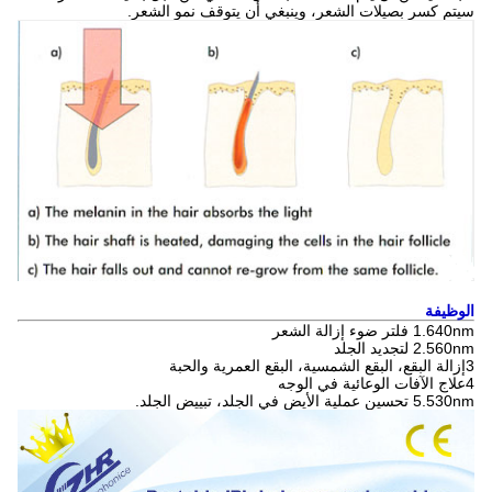
سيتم كسر بصيلات الشعر، وينبغي أن يتوقف نمو الشعر.
الوظيفة
1.640nm فلتر ضوء إزالة الشعر
2.560nm لتجديد الجلد
3إزالة البقع، البقع الشمسية، البقع العمرية والحبة
4علاج الآفات الوعائية في الوجه
5.530nm تحسين عملية الأيض في الجلد، تبييض الجلد.