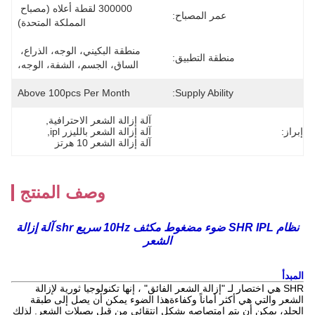
300000 لقطة أعلاه (مصباح 
عمر المصباح:
المملكة المتحدة)
منطقة البكيني، الوجه، الذراع، 
منطقة التطبيق:
الساق، الجسم، الشفة، الوجه،
Above 100pcs Per Month
Supply Ability:
آلة إزالة الشعر الاحترافية
, 
إبراز:
آلة إزالة الشعر بالليزر ipl
, 
آلة إزالة الشعر 10 هرتز
وصف المنتج
نظام SHR IPL ضوء مضغوط مكثف 10Hz سريع shr آلة إزالة
الشعر
المبدأ
SHR هي اختصار لـ "إزالة الشعر الفائق" ، إنها تكنولوجيا ثورية لإزالة
الشعر والتي هي أكثر أماناً وكفاءةهذا الضوء يمكن أن يصل إلى طبقة
الجلد، يمكن أن يتم امتصاصه بشكل انتقائي من قبل بصيلات الشعر. لذلك