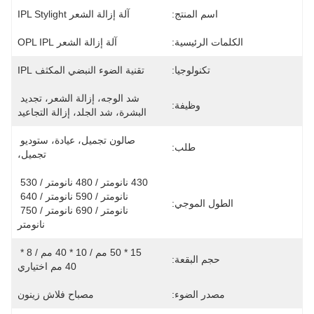
اسم المنتج:
آلة إزالة الشعر IPL Stylight
الكلمات الرئيسية:
آلة إزالة الشعر OPL IPL
تكنولوجيا:
تقنية الضوء النبضي المكثف IPL
شد الوجه، إزالة الشعر، تجديد 
وظيفة:
البشرة، شد الجلد، إزالة التجاعيد
صالون تجميل، عيادة، ستوديو 
طلب:
تجميل،
430 نانومتر / 480 نانومتر / 530 
نانومتر / 590 نانومتر / 640 
الطول الموجي:
نانومتر / 690 نانومتر / 750 
نانومتر
15 * 50 مم / 10 * 40 مم / 8 * 
حجم البقعة:
40 مم اختياري
مصدر الضوء:
مصباح فلاش زينون