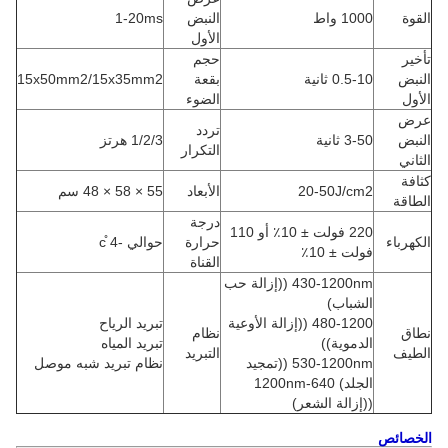
القوة
1000 واط
النبض
1-20ms
الأول
تأخير
حجم
النبض
0.5-10 ثانية
بقعة
15x50mm2/15x35mm2
الأول
الضوء
عرض
تردد
النبض
3-50 ثانية
1/2/3 هرتز
التكرار
الثاني
كثافة
20-50J/cm2
الأبعاد
55 × 58 × 48 سم
الطاقة
درجة
220 فولت ± 10٪ أو 110
الكهرباء
حرارة
حوالي -4 ̊c
فولت ± 10٪
القناة
430-1200nm ((إزالة حب
الشباب)
480-1200 ((إزالة الأوعية
تبريد الرياح
نطاق
نظام
الدموية))
تبريد المياه
الطيف
التبريد
530-1200nm ((تمجيد
نظام تبريد شبه موصل
الجلد) 640-1200nm
((إزالة الشعر)
الخصائص