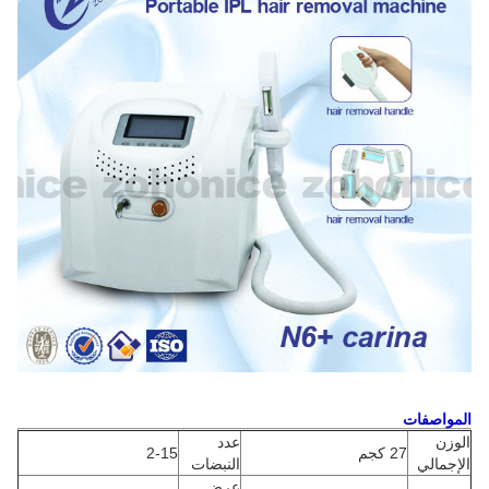
المواصفات
الوزن
عدد
27 كجم
2-15
الإجمالي
النبضات
عرض