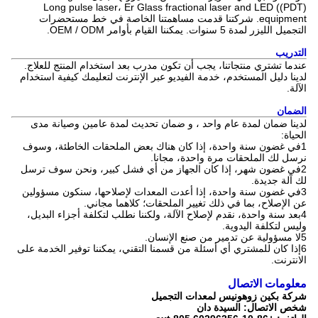
Long pulse laser، Er Glass fractional laser and LED ((PDT)
equipment. شركتنا قدمت مساهمتنا الخاصة في خط مستحضرات
التجميل الليزر لمدة 5 سنوات. يمكننا القيام بأوامر OEM / ODM.
التدريب
عندما تشتري منتجاتنا، يجب أن تكون مدرب بعد استخدام المنتج للعلاج.
لدينا دليل المستخدم، خدمة الفيديو عبر الإنترنت لتعليمك كيفية استخدام
الآلة.
الضمان
لدينا ضمان لمدة عام واحد ، و ضمان تحديث لمدة عامين وصيانة مدى
الحياة:
1في غضون سنة واحدة، إذا كان هناك بعض الملحقات الخاطئة، وسوف
نرسل لك الملحقات مرة واحدة، مجانا.
2في غضون شهر، إذا كان الجهاز من أي فشل كبير، ونحن سوف ترسل
لك آلة جديدة.
3في غضون سنة واحدة، إذا أعدت المعدات لإصلاحها، سنكون مسؤولين
عن الإصلاح، بما في ذلك تغيير الملحقات؛ كلاهما مجاني.
4بعد سنة واحدة، نقدم لإصلاح الآلة، ولكننا نطلب لتكلفة أجزاء البديل،
وليس لتكلفة اليدوية.
5لا مسؤولية عن تدمير من صنع الإنسان.
6إذا كان للمشتري أي أسئلة من قسمنا التقني، يمكننا توفير الخدمة على
الانترنت.
معلومات الاتصال
شركة بكين زوهونيس لمعدات التجميل
شخص الاتصال: السيدة دان