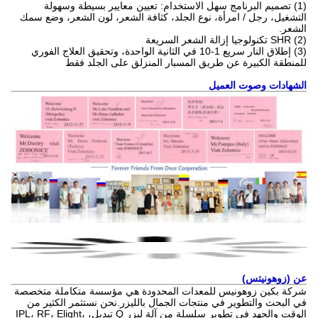
(1) تصميم البرنامج سهل الاستخدام: تعيين معايير بسيطة وسهولة
التشغيل، رجل / امرأة، نوع الجلد، كثافة الشعر، لون الشعر، وضع سمك
الشعر.
(2) SHR تكنولوجيا إزالة الشعر السريعة
(3) إطلاق النار سريع 1-10 في الثانية الواحدة، وتحقيق العلاج الفوري
للمنطقة الكبيرة عن طريق المسبار المنزلق على الجلد فقط
الشهادات وصوت العميل
عن (زوهونيتس)
شركة بكين زوهونيس للمعدات المحدودة هي مؤسسة متكاملة متخصصة
في البحث والتطوير في منتجات الجمال بالليزر.نحن نستثمر الكثير من
الوقت والجهد في تطوير سلسلة من آلة ليزر Q تبديل، IPL، RF، Elight،