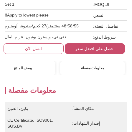
1 Set
الـ MOQ:
Apply to lowest please!!
السعر:
55*58*48 سنتيمتر/27 كجم/صندوق ألومنيوم
تفاصيل التعبئة:
/ تي تي، ويسترن يونيون، غرام المال
شروط الدفع:
احصل على افضل سعر
اتصل الآن
معلومات مفصلة
وصف المنتج
معلومات مفصلة
مكان المنشأ:
بكين، الصين
CE Certificate, ISO9001, 
إصدار الشهادات:
SGS,BV