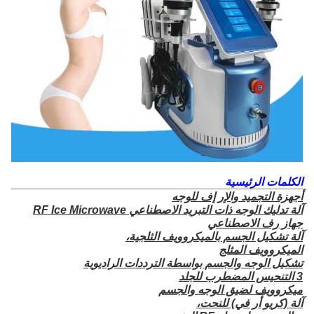
الكلمات الرئيسية
أجهزة التجميد والإر إف للوجه
آلة تدليك الوجه ذات التبريد الاصطناعي RF Ice Microwave
جهاز رف الاصطناعي
آلة تشكيل الجسم بالميكروويف الثلجية،
الميكروويف المثلج
تشكيل الوجه والجسم بواسطة الترددات الراديوية
3 التنحيس المضطرب للجلد
ميكروويف لضيق الوجه والجسم
آلة (كريو أر في) للنحت،