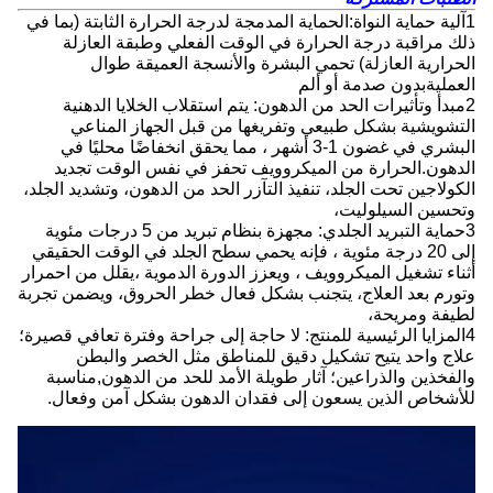
1آلية حماية النواة:الحماية المدمجة لدرجة الحرارة الثابتة (بما في
ذلك مراقبة درجة الحرارة في الوقت الفعلي وطبقة العازلة
الحرارية العازلة) تحمي البشرة والأنسجة العميقة طوال
العمليةبدون صدمة أو ألم
2مبدأ وتأثيرات الحد من الدهون: يتم استقلاب الخلايا الدهنية
التشويشية بشكل طبيعي وتفريغها من قبل الجهاز المناعي
البشري في غضون 1-3 أشهر ، مما يحقق انخفاضًا محليًا في
الدهون.الحرارة من الميكروويف تحفز في نفس الوقت تجديد
الكولاجين تحت الجلد، تنفيذ التآزر الحد من الدهون، وتشديد الجلد،
وتحسين السيلوليت،
3حماية التبريد الجلدي: مجهزة بنظام تبريد من 5 درجات مئوية
إلى 20 درجة مئوية ، فإنه يحمي سطح الجلد في الوقت الحقيقي
أثناء تشغيل الميكروويف ، ويعزز الدورة الدموية ،يقلل من احمرار
وتورم بعد العلاج، يتجنب بشكل فعال خطر الحروق، ويضمن تجربة
لطيفة ومريحة،
4المزايا الرئيسية للمنتج: لا حاجة إلى جراحة وفترة تعافي قصيرة؛
علاج واحد يتيح تشكيل دقيق للمناطق مثل الخصر والبطن
والفخذين والذراعين؛ آثار طويلة الأمد للحد من الدهون,مناسبة
للأشخاص الذين يسعون إلى فقدان الدهون بشكل آمن وفعال.