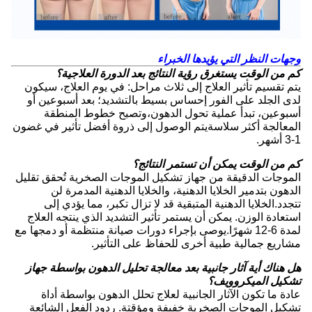
وجهات النظر التي يؤيدها الخبراء
كم من الوقت يستغرق رؤية النتائج بعد الدورة العلاجية؟
يتم تقسيم تأثير العلاج إلى ثلاث مراحل: في يوم العلاج، سيكون
لدى الجلد على الفور إحساس بسيط بالتشديد؛ بعد أسبوعين أو
أسبوعين، تبدأ عملية تحول الدهون،وتصبح خطوط المنطقة
المعالجة أكثر سلاسةيتم الوصول إلى ذروة أفضل تأثير في غضون
1-3 أشهر.
كم من الوقت يمكن أن تستمر النتائج؟
الموجات الدقيقة من جهاز تشكيل الموجات الصخرية تُحقق تقليل
الدهون بتدمير الخلايا الدهنية، والخلايا الدهنية المدمرة لن
تتجدد.الخلايا الدهنية المتبقية قد لا تزال تكبر، مما يؤدي إلى
استعادة الوزن. يمكن أن يستمر تأثير التشديد الذي ينتجه العلاج
لمدة 6-12 شهرًا.يوصى بإجراء دورات صيانة منتظمة أو دمجها مع
مشاريع جمالية طبية أخرى للحفاظ على التأثير.
هل هناك أية آثار جانبية بعد معالجة تحليل الدهون بواسطة جهاز
تشكيل الميكروويف؟
عادة ما تكون الآثار الجانبية لعلاج تحلل الدهون بواسطة أداة
تشكيل الموجات الصخرية خفيفة ومؤقتة. ردود الفعل الشائعة