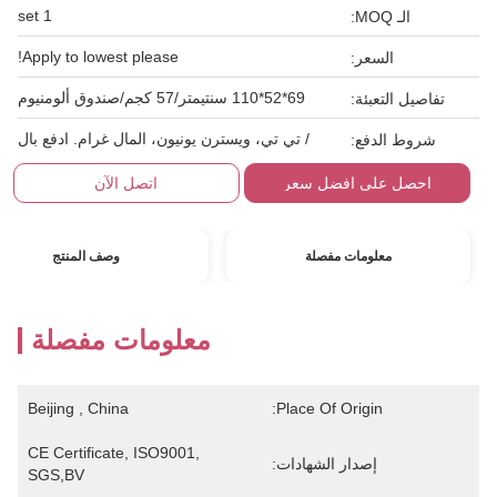
1 set
الـ MOQ:
Apply to lowest please!
السعر:
69*52*110 سنتيمتر/57 كجم/صندوق ألومنيوم
تفاصيل التعبئة:
/ تي تي، ويسترن يونيون، المال غرام. ادفع بال
شروط الدفع:
احصل على افضل سعر
اتصل الآن
معلومات مفصلة
وصف المنتج
معلومات مفصلة
Beijing , China
Place Of Origin:
CE Certificate, ISO9001, 
إصدار الشهادات:
SGS,BV