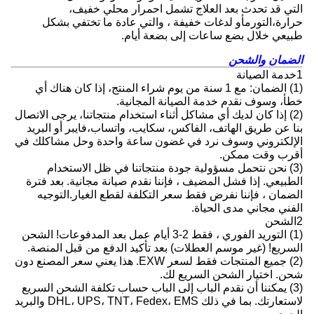
التي قد تحدث بعد العلاج تشمل احمرار محلي خفيف،
حرارة،التورمأو لدغات خفيفة ، والتي عادة ما تختفي بشكل
طبيعي خلال بضع ساعات إلى بضعة أيام.
الضمان والشحن
1خدمة الصيانة
(1) الضمان: مع 1 سنة من يوم شراء المنتج، إذا كان هناك أي
خطأ، وسوف نقدم خدمة الصيانة المجانية.
(2) إذا كان لديك أي مشاكل أثناء استخدام منتجاتنا، يرجى الاتصال
بنا عن طريق الهاتف، الفاكس، سكايب، واتساب،فايبر أو البريد
الإلكتروني وسوف نرد في غضون ساعة واحدة وحل مشاكلك في
أقرب وقت ممكن.
(3) نحن نتحمل مسؤولية جودة منتجاتنا في ظل الاستخدام
الطبيعي. إذا فشل المضيف ، فإننا نقدم صيانة مجانية. بعد فترة
الضمان ، فإننا نفرض فقط سعر التكلفة لقطع الغيار.التوجيه
الفني مجاني مدى الحياة.
2الشحن
(1) التوريد الفوري ، فقط 2-3 أيام عمل بعد المدفوعات! الشحن
السريع! (غير موسم العطلات) بعد تأكيد الدفع من قبل المنصة.
(2) جميع المنتجات فقط لسعر EXW. هذا يعني سعر المصنع دون
شحن. اختيار الشحن السريع لك.
(3) يمكننا أن نقدم الباب إلى الباب حساب تكلفة الشحن السريع
لاستعارتك. بما في ذلك DHL، UPS، TNT، Fedex، EMS والبريد