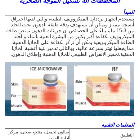
المخططات آلة تشكيل الموجة الصخرية
المبدأ
يستخدم الجهاز ترددات الميكروويف الطبية، والتي لديها اختراق 
أنسجة ممتاز ويمكن أن تستهدف بدقة طبقة الدهون تحت الجلد 
من 3-15 ملم.بناءً على الخصائص أن جزيئات الدهون تمتص طاقة 
الميكروويف بكفاءة أكبر بكثير من البشرة الغنية بالماء والجلد، 
الطاقة الميكروويفية يمكن أن تركز بكفاءة على الخلايا الدهنية، 
مما يجعلها تهتز بسرعة عالية، وبالتالي تدمير بنية أغشية الخلايا 
الدهنية،تحفيز الانقراض الطبيعي للخلايا الدهنية وإطلاق الدهون.
المعلمات التقنية
صالون تجميل، منتجع صحي، مركز
التطبيق
إدارة الجلد،