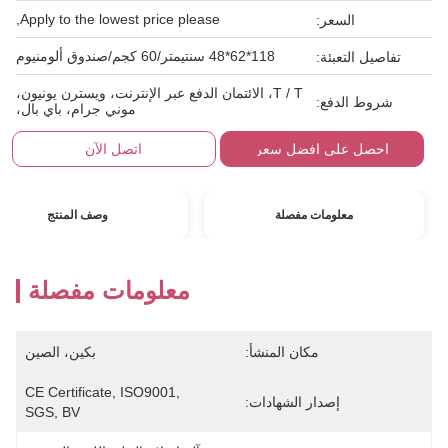
Apply to the lowest price please,
السعر:
118*62*48 سنتيمتر/60 كجم/صندوق ألومنيوم
تفاصيل التعبئة:
T / T، الائتمان الدفع عبر الإنترنت، ويسترن يونيون،
شروط الدفع:
موني جرام، باي بال،
احصل على افضل سعر
اتصل الآن
معلومات مفصلة
وصف المنتج
معلومات مفصلة
مكان المنشأ:
بكين، الصين
CE Certificate, ISO9001, 
إصدار الشهادات:
SGS, BV