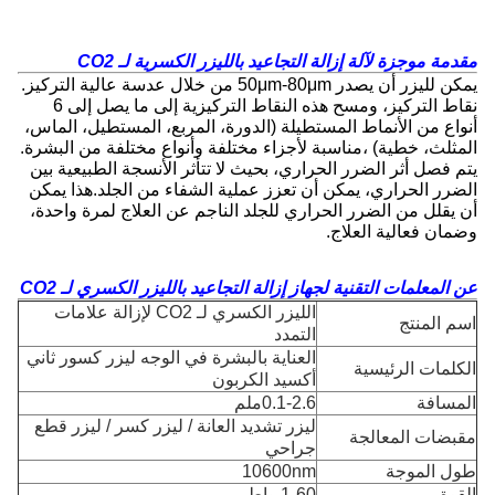
مقدمة موجزة لآلة إزالة التجاعيد بالليزر الكسرية لـ CO2
يمكن لليزر أن يصدر 50μm-80μm من خلال عدسة عالية التركيز.
نقاط التركيز، ومسح هذه النقاط التركيزية إلى ما يصل إلى 6
أنواع من الأنماط المستطيلة (الدورة، المربع، المستطيل، الماس،
المثلث، خطية) ،مناسبة لأجزاء مختلفة وأنواع مختلفة من البشرة.
يتم فصل أثر الضرر الحراري، بحيث لا تتأثر الأنسجة الطبيعية بين
الضرر الحراري، يمكن أن تعزز عملية الشفاء من الجلد.هذا يمكن
أن يقلل من الضرر الحراري للجلد الناجم عن العلاج لمرة واحدة،
وضمان فعالية العلاج.
عن المعلمات التقنية لجهاز إزالة التجاعيد بالليزر الكسري لـ CO2
الليزر الكسري لـ CO2 لإزالة علامات
اسم المنتج
التمدد
العناية بالبشرة في الوجه ليزر كسور ثاني
الكلمات الرئيسية
أكسيد الكربون
المسافة
0.1-2.6ملم
ليزر تشديد العانة / ليزر كسر / ليزر قطع
مقبضات المعالجة
جراحي
طول الموجة
10600nm
القوة
1-60 واط