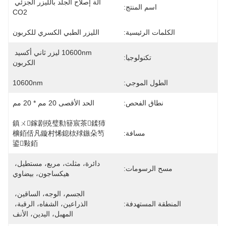
آلة إصلاح الجلد بالليزر الجزئي 
اسم المنتج:
CO2
الكلمات الرئيسية:
الليزر الطبي الكسري للكربون
10600nm ليزر ثاني أكسيد 
تكنولوجيا:
الكربون
الطول الموجي:
10600nm
نطاق الفحص:
الحد الأقصى 20 مم * 20 مم
鎮ㄨ鎵剧殑璧勬簮宸茶鍒犻
مسافة:
櫎銆佸凡鏇村悕鎴栨殏鏃朵笉
鍙敤銆
دائرة، مثلث، مربع، مستطيل، 
مسح الرسومات:
هيكساجون، بيضاوي
الجسم، الوجه، الساقين، 
المنطقة المستهدفة:
الذراعين، الشفاه، الرقبة، 
المهبل، اليدين، الأنف