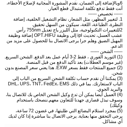
6وبالإضافة إلى الضمان، نقدم المشورة المجانية لإصلاح الأخطاء،
أنت فقط تدفع تكلفة استبدال قطع الغيار.
------ تخصيص ------
1. لتغيير المظهر، مثل الشعار، نظام التشغيل الخلفية، إضافة
النظرة، الطباعة، اللغة، سيكون من السهل تحقيق.
2للتغييرات التكنولوجية، مثل الليزر ياج تعديل 755nm رأس
عشب العسل، تحديث ipl إلى وظيفة OPT،HIFU إضافة وظيفة
المهبل الضيق وهلم جرا يرجى الاتصال بنا للحصول على مزيد من
الدعم.
------ الشحن ------
(1) التوريد الفوري ، فقط 2-3 أيام عمل بعد الدفع. الشحن السريع.
(غير موسم العطلات) بعد تأكيد الدفع من قبل المنصة.
(2) جميع المنتجات فقط بسعر EXW. هذا يعني سعر المصنع بدون
شحن.
(3) يمكننا أن نقدم حساب تكلفة الشحن السريع من الباب إلى
الباب لاستعارتك. بما في ذلك DHL، UPS، TNT، FedEx، EMS
والبريد الجوي.
(4) العميل أيضا يمكن أن تدع وكيل الشحن الخاص بك للاتصال بنا،
وسوف نبذل قصارى جهدنا للتعاون معهم.ننصحك باستخدام
وكيلك)
(5) بمجرد استلام البضائع التي طلبتها، في غضون 72 ساعة،
يرجى التحقق منها بعناية. يرجى الاتصال بنا مباشرة إذا كان لديك
أي مشاكل.