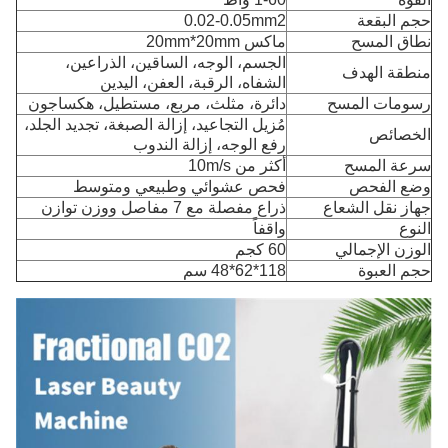
حجم البقعة
0.02-0.05mm2
نطاق المسح
ماكس 20mm*20mm
الجسم، الوجه، الساقين، الذراعين،
منطقة الهدف
الشفاه، الرقبة، العفن، اليدين
رسومات المسح
دائرة، مثلث، مربع، مستطيل، هكساجون
مُزيل التجاعيد، إزالة الصبغة، تجديد الجلد،
الخصائص
رفع الوجه، إزالة الندوب
سرعة المسح
أكثر من 10m/s
وضع الفحص
فحص عشوائي وطبيعي ومتوسط
جهاز نقل الشعاع
ذراع مفصلة مع 7 مفاصل ووزن توازن
النوع
واقفاً
الوزن الإجمالي
60 كجم
حجم العبوة
118*62*48 سم