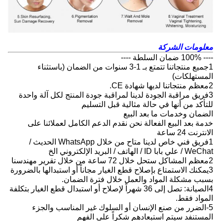
معلومات الشركة
---- 100% ضمان السلطة ----
1جميع منتجاتنا تتمتع بـ 1-3 سنوات من الضمان (باستثناء
المستهلكات)
2معظم منتجاتنا لديها شهادة CE.
3فريق مراقبة الجودة لدينا لمراقبة جودة المنتج لكل آلة واحدة
للتأكد من أنها في حالة مثالية قبل التسليم
الضمان وخدمات ما بعد البيع
خدمة بعد البيع الفعالة نحن نقدم الدعم الكامل لعملائنا على
الانترنت 24 ساعة
1فريق فني خاص لدينا متاح من خلال WhatsApp الحديث /
WeChat / علي بابا ID / الهاتف / البريد الإلكتروني الخ
2معظم المشاكل ستحل خلال 72 ساعة من خلال تقرير مهندسنا
3يمكنك الاستمتاع بإصلاح قطع الغيار مجاناً أو استبدالها بالضرورة
بسبب مشكلة المواد والعمل خلال فترة الضمان.
4الصيانة: تصل إلى 36 شهراً لإصلاح أو استبدال قطع الغيار بتكلفة
المواد فقط.
5-الضرر من صنع الإنسان أو السلوك غير المناسب والجزء
المستنفد سيتم استبعادهم شكراً على الفهم