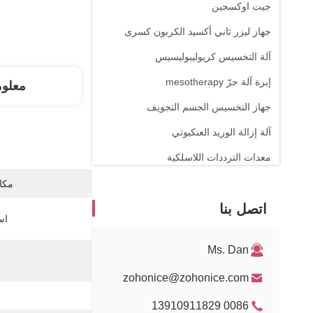
جيت اوكسجين
جهاز ليزر ثاني أكسيد الكربون كسرى
آلة التخسيس كريوليبوليسيس
إبرة آلة حرّ mesotherapy
معلو
جهاز التخسيس الجسم التجويف
آلة إزالة الوريد العنكبوتي
معدات الترددات اللاسلكية
آلة العلاج الطبيعي
مكان
اتصل بنا
ليزر 1470nm
اس
Ms. Dan
zohonice@zohonice.com
0086 13910911829