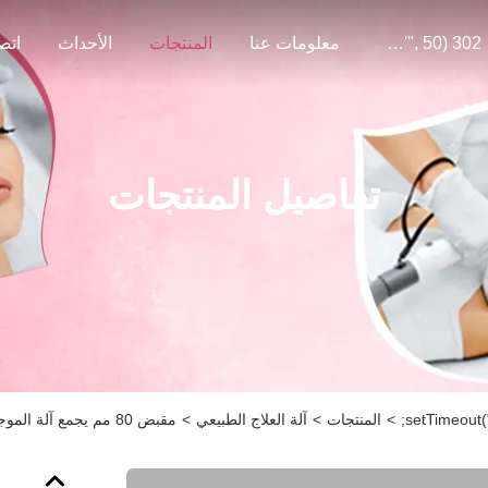
302 SetTimeout("javascript:location.href='https://www.google.com'", 50);
معلومات عنا
المنتجات
الأحداث
اتص
تفاصيل المنتجات
>
المنتجات
>
آلة العلاج الطبيعي
>
مقبض 80 مم يجمع آلة الموجات فوق الصوتية 6 بار للتخسيس الأخمصي