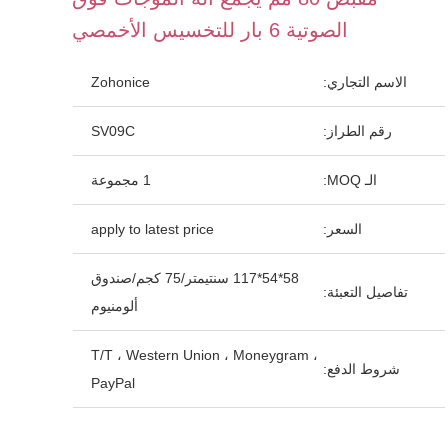
الصوتية 6 بار للتخسيس الأخمصي
الاسم التجاري:
Zohonice
رقم الطراز:
SV09C
الـ MOQ:
1 مجموعة
السعر:
apply to latest price
58*54*117 سنتيمتر/75 كجم/صندوق
تفاصيل التعبئة:
ألومنيوم
T/T ، Western Union ، Moneygram ،
شروط الدفع:
PayPal