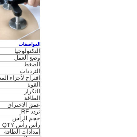
المواصفات
التكنولوجيا
وضع العمل
الضغط
الترددات
اقتراح لأجزاء المع
القوة
التكرار
الطاقة
عمق الاختراق
تردد RF
حجم الرأس
رأس رأس QTY
إمدادات الطاقة