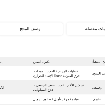
مات مفصلة
وصف المنتج
 المنشأ:
بكين، الصين
إص
الإصابات الرياضية العلاج بالموجات 
م المنتج:
فوق الصوتية Tecar الإنفاذ الحراري
تسكين الآلام ، علاج الضعف الجنسي ، 
وظيفة:
الك
علاج السيلوليت
تطبيق:
عيادة / مركز تأهيل / صالون تجميل