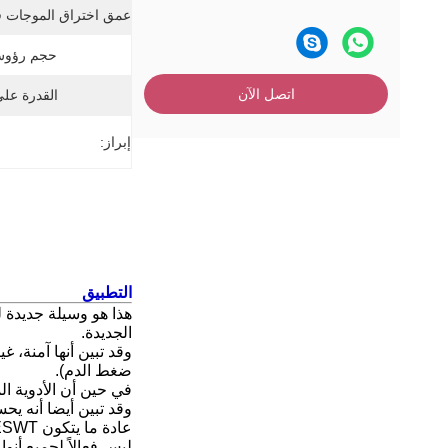
عمق اختراق الموجات ف
حجم رؤوس car
اتصل الآن
القدرة عل
إبراز:
التطبيق
هذا هو وسيلة جديدة 
الجديدة.
وقد تبين أنها آمنة، غ
ضغط الدم).
في حين أن الأدوية ا
وقد تبين أيضا أنه 
عادة ما يتكون ESWT من 6-12 جلسة على مدى بضعة أسابيع، ونتائج
ليس فعالاً لجميع أنو