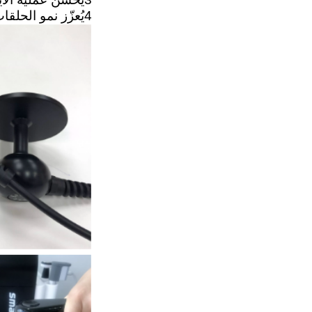
4يُعزّز نمو الحلقات يُخفّف من الالتهابات و يُسرّع شفاء الجروح