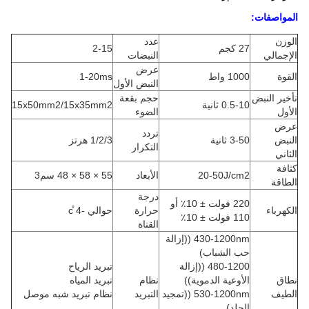
المواصفات:
الوزن
عدد
27 كجم
2-15
الإجمالي
النبضات
عرض
القوة
1000 واط
1-20ms
النبض الأول
تأخير النبض
حجم بقعة
0.5-10 ثانية
15x50mm2/15x35mm2
الأول
الضوء
عرض
تردد
النبض
3-50 ثانية
1/2/3 هرتز
التكرار
الثاني
كثافة
20-50J/cm2
الأبعاد
55 × 58 × 48 سم3
الطاقة
درجة
220 فولت ± 10٪ أو
الكهرباء
حرارة
حوالي -4 ̊c
110 فولت ± 10٪
القناة
430-1200nm ((إزالة
حب الشباب)
480-1200 ((إزالة
تبريد الرياح
نطاق
الأوعية الدموية))
نظام
تبريد المياه
الطيف
530-1200nm ((تمجيد
التبريد
نظام تبريد شبه موصل
الجلد)