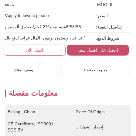
1 set
الـ MOQ:
Apply to lowest please!
السعر:
55*58*48 سنتيمتر/27 كجم/صندوق ألومنيوم
تفاصيل التعبئة:
/ تي تي، ويسترن يونيون، المال غرام. ادفع بال
شروط الدفع:
احصل على افضل سعر
اتصل الآن
معلومات مفصلة
وصف المنتج
معلومات مفصلة
Beijing , China
Place Of Origin:
CE Certificate, ISO9001, 
إصدار الشهادات:
SGS,BV