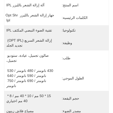
اسم المنتج:
آلة إزالة الشعر بالليزر IPL
جهاز إزالة الشعر بالليزر Opt Shr 
الكلمات الرئيسية:
Ipl
تكنولوجيا:
تقنية الضوء النبضي المكثف IPL
إزالة الشعر السريع (OPT IPL) 
وظيفة:
تجديد الجلد
صالون تجميل، عيادة، ستوديو 
طلب:
تجميل،
430 نانومتر / 480 نانومتر / 530 
نانومتر / 590 نانومتر / 640 
الطول الموجي:
نانومتر / 690 نانومتر / 750 
نانومتر
15 * 50 مم / 10 * 40 مم / 8 * 
حجم البقعة:
40 مم اختياري
مصدر الضوء:
مصباح فلاش زينون