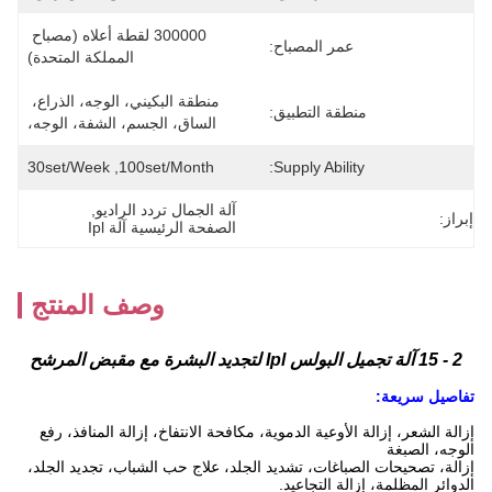
300000 لقطة أعلاه (مصباح 
عمر المصباح:
المملكة المتحدة)
منطقة البكيني، الوجه، الذراع، 
منطقة التطبيق:
الساق، الجسم، الشفة، الوجه،
30set/week ,100set/Month
Supply Ability:
آلة الجمال تردد الراديو
, 
إبراز:
الصفحة الرئيسية آلة Ipl
وصف المنتج
2 - 15 آلة تجميل البولس Ipl لتجديد البشرة مع مقبض المرشح
تفاصيل سريعة:
إزالة الشعر، إزالة الأوعية الدموية، مكافحة الانتفاخ، إزالة المنافذ، رفع
الوجه، الصبغة
إزالة، تصحيحات الصباغات، تشديد الجلد، علاج حب الشباب، تجديد الجلد،
الدوائر المظلمة، إزالة التجاعيد.