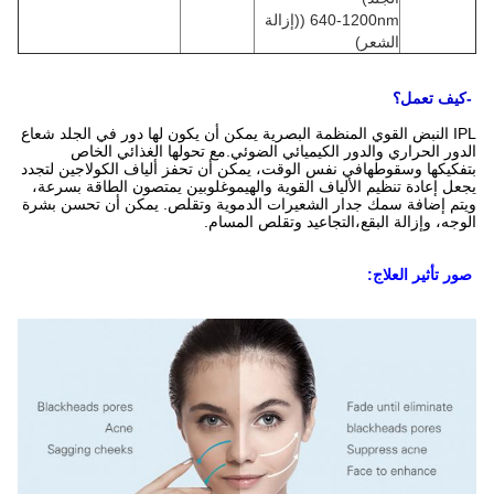
640-1200nm ((إزالة
الشعر)
-كيف تعمل؟
IPL النبض القوي المنظمة البصرية يمكن أن يكون لها دور في الجلد شعاع
الدور الحراري والدور الكيميائي الضوئي.مع تحولها الغذائي الخاص
بتفكيكها وسقوطهافي نفس الوقت، يمكن أن تحفز ألياف الكولاجين لتجدد
يجعل إعادة تنظيم الألياف القوية والهيموغلوبين يمتصون الطاقة بسرعة،
ويتم إضافة سمك جدار الشعيرات الدموية وتقلص. يمكن أن تحسن بشرة
الوجه، وإزالة البقع،التجاعيد وتقلص المسام.
صور تأثير العلاج: