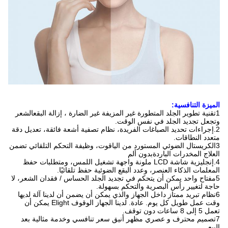
الميزة التنافسية:
1تقنية تطوير الجلد المتطورة غير المزيفة غير الضارة ، إزالة البقع
الشعر
وتجعل تجديد الجلد في نفس الوقت.
2.إجراءات تحديد الصباغات الفريدة، نظام تصفية أشعة فائقة، تعديل دقة
متعدد النطاقات.
3الكريستال الضوئي المستورد من الياقوت، وظيفة التحكم التلقائي تضمن
العلاج المخدرات الباردة
بدون ألم
4.إنجليزية شاشة LCD ملونة واجهة تشغيل اللمس، ومتطلبات حفظ
المعلمات الذكاء العنصر، وعدد البقع الضوئية حفظ تلقائيًا.
5مفتاح واحد يمكن أن يتحكم في تجديد الجلد الحساس / فقدان الشعر، لا
حاجة لتغيير رأس البصرية والتحكم بسهولة.
6نظام تبريد ممتاز داخل الجهاز والذي يمكن أن يضمن أن لدينا آلة لديها
وقت عمل طويل كل يوم. عادة. لدينا الجهاز الوقوف Elight يمكن أن
تعمل 5 إلى 8 ساعات دون توقف.
7تصميم محترف و عصري مظهر أنيق سعر تنافسي وخدمة مثالية بعد
البيع